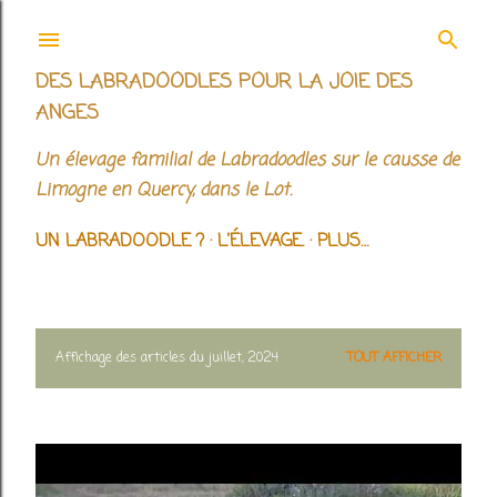
Accéder au contenu principal
DES LABRADOODLES POUR LA JOIE DES
ANGES
Un élevage familial de Labradoodles sur le causse de
Limogne en Quercy, dans le Lot.
UN LABRADOODLE ?
L'ÉLEVAGE.
PLUS…
Affichage des articles du juillet, 2024
TOUT AFFICHER
A
r
t