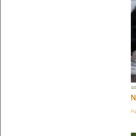
ao
N
Pa