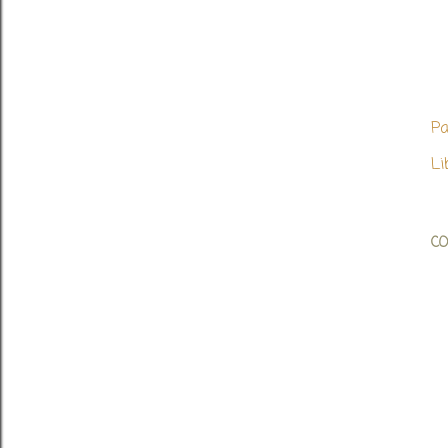
Pa
Li
C