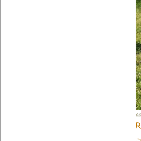
ao
R
Pa