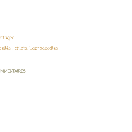
rtager
bellés :
chiots
Labradoodles
OMMENTAIRES