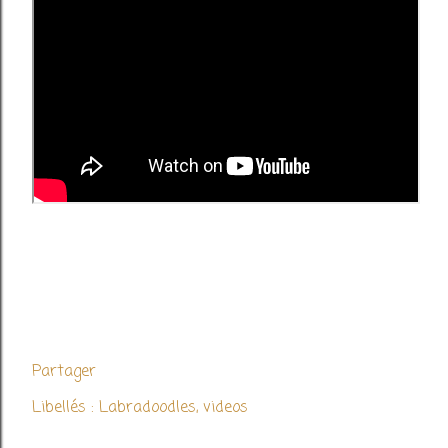
Partager
Libellés :
Labradoodles
videos