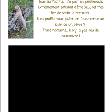
Tous les matins, Tim part en promenade,
extrêmement satisfait d'être seul, (et très
fier de sortir le premier).
Il en profite pour pister, en l'occurrence un
lapin ou un lièvre ?
Trace nocturne... Il n'y a pas lieu de
poursuivre !